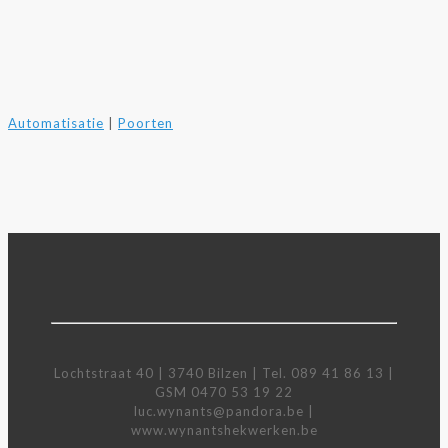
Automatisatie
|
Poorten
Lochtstraat 40 | 3740 Bilzen | Tel. 089 41 86 13 |
GSM 0470 53 19 22
luc.wynants@pandora.be |
www.wynantshekwerken.be